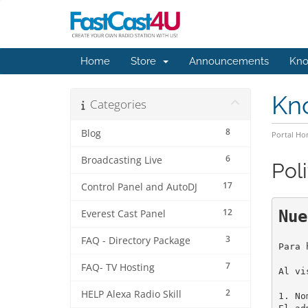
Home
Store
Announcements
Kno
Kn
Categories
8
Blog
Portal H
6
Broadcasting Live
Poli
17
Control Panel and AutoDJ
12
Nue
Everest Cast Panel
3
FAQ - Directory Package
Para 
7
FAQ- TV Hosting
Al vi
2
HELP Alexa Radio Skill
1. No