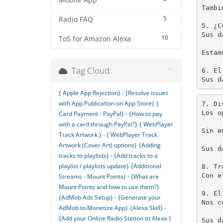
Mobile App
Tambi
5
Radio FAQ
5. ¿C
Sus d
10
ToS for Amazon Alexa
Estam
Tag Cloud
6. El
Sus d
{ Apple App Rejection} - {Resolve issues
with App Publication on App Store}
{
7. Di
Los o
Card Payment - PayPal} - {How to pay
with a card through PayPal?}
{ WebPlayer
Sin e
Track Artwork } - { WebPlayer Track
Artwork (Cover Art) options}
{Adding
Sus d
tracks to playlists} - {Add tracks to a
playlist / playlists update}
{Additional
8. Tr
Con e
Streams - Mount Points} - {What are
Mount Points and how to use them?}
9. El
{AdMob Ads Setup} - {Generate your
Nos c
AdMob to Monetize App}
{Alexa Skill} -
{Add your Online Radio Station to Alexa }
Sus d