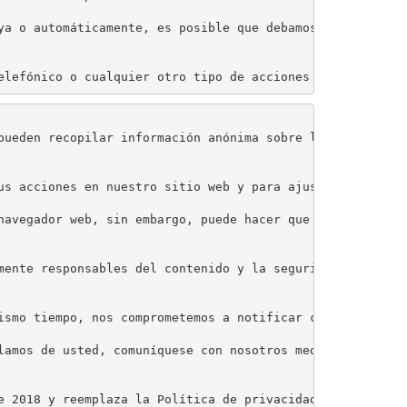
ya o automáticamente, es posible que debamos conservar l
elefónico o cualquier otro tipo de acciones de marketing
pueden recopilar información anónima sobre las acciones 
us acciones en nuestro sitio web y para ajustar el conte
navegador web, sin embargo, puede hacer que el sitio web 
mente responsables del contenido y la seguridad de todos
ismo tiempo, nos comprometemos a notificar cualquier act
lamos de usted, comuníquese con nosotros mediante:

e 2018 y reemplaza la Política de privacidad publicada a