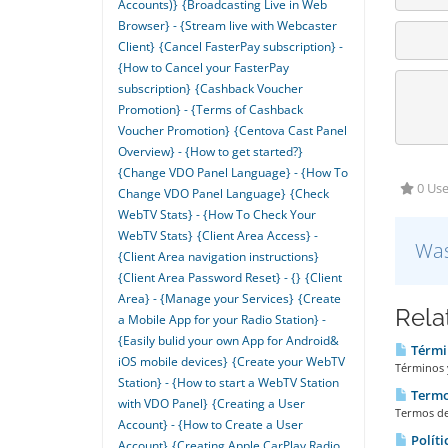
Accounts)}
{Broadcasting Live in Web
Browser} - {Stream live with Webcaster
Client}
{Cancel FasterPay subscription} -
{How to Cancel your FasterPay
subscription}
{Cashback Voucher
Promotion} - {Terms of Cashback
Voucher Promotion}
{Centova Cast Panel
Overview} - {How to get started?}
{Change VDO Panel Language} - {How To
0 Use
Change VDO Panel Language}
{Check
WebTV Stats} - {How To Check Your
WebTV Stats}
{Client Area Access} -
Was
{Client Area navigation instructions}
{Client Area Password Reset} - {}
{Client
Area} - {Manage your Services}
{Create
Rela
a Mobile App for your Radio Station} -
{Easily bulid your own App for Android&
Términ
iOS mobile devices}
{Create your WebTV
Términos y
Station} - {How to start a WebTV Station
Termos
with VDO Panel}
{Creating a User
Termos de 
Account} - {How to Create a User
Políti
Account}
{Creating Apple CarPlay Radio