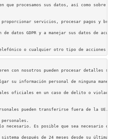
en que procesamos sus datos, así como sobre sus derechos 
 proporcionar servicios, procesar pagos y brindar soport
n de datos GDPR y a manejar sus datos de acuerdo con est
elefónico o cualquier otro tipo de acciones de marketing
eren con nosotros pueden procesar detalles seleccionados
lgar su información personal de ninguna manera. No puede
ales oficiales en un caso de delito o violación de la ley
rsonales pueden transferirse fuera de la UE. No obstante
personales.

lo necesario. Es posible que sea necesario conservar los
 sistema después de 24 meses desde su última actividad. 