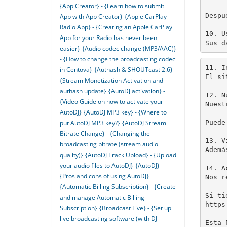
{App Creator} - {Learn how to submit
Despu
App with App Creator}
{Apple CarPlay
Radio App} - {Creating an Apple CarPlay
10. U
App for your Radio has never been
Sus d
easier}
{Audio codec change (MP3/AAC)}
- {How to change the broadcasting codec
11. I
in Centova}
{Authash & SHOUTcast 2.6} -
El si
{Stream Monetization Activation and
authash update}
{AutoDJ activation} -
12. N
{Video Guide on how to activate your
Nuest
AutoDJ}
{AutoDJ MP3 key} - {Where to
Puede
put AutoDJ MP3 key?}
{AutoDJ Stream
Bitrate Change} - {Changing the
13. V
broadcasting bitrate (stream audio
Ademá
quality)}
{AutoDJ Track Upload} - {Upload
your audio files to AutoDJ}
{AutoDJ} -
14. A
{Pros and cons of using AutoDJ}
Nos r
{Automatic Billing Subscription} - {Create
Si ti
and manage Automatic Billing
https
Subscription}
{Broadcast Live} - {Set up
live broadcasting software (with DJ
Esta 