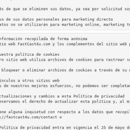
és de que se eliminen sus datos, ya sea por solicitud su
so de sus datos personales para marketing directo

atos no se utilizarán para marketing online, marketing t
nformación recopilada de forma anónima

tio web FastCast4u.com y los complementos del sitio web 
uestra política de cookies

ro sitio web utiliza archivos de cookies para rastrear s
 bloquear o eliminar archivos de cookies a través de su 
ínculos a otros sitios web

s de nuestros mejores esfuerzos, no podemos ser completa
ctualizaciones y cambios a esta Política de privacidad

eservamos el derecho de actualizar esta política y, al m
ene alguna inquietud con respecto a los datos que recopi
://fastcast4u.com/contact o

Política de privacidad entra en vigencia el 25 de mayo d