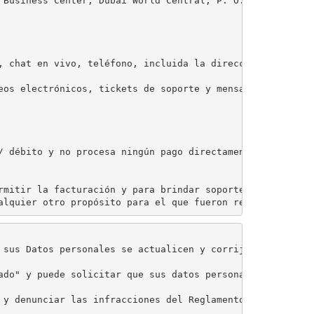
 Business Center, Dubai World Central, P. O. Box 390667 D
, chat en vivo, teléfono, incluida la dirección de corre
eos electrónicos, tickets de soporte y mensajes que reci
/ débito y no procesa ningún pago directamente. Para cua
rmitir la facturación y para brindar soporte al cliente 
alquier otro propósito para el que fueron recopilados or
 sus Datos personales se actualicen y corrijan en cualqu
ado" y puede solicitar que sus datos personales se elimi
 y denunciar las infracciones del Reglamento general de 