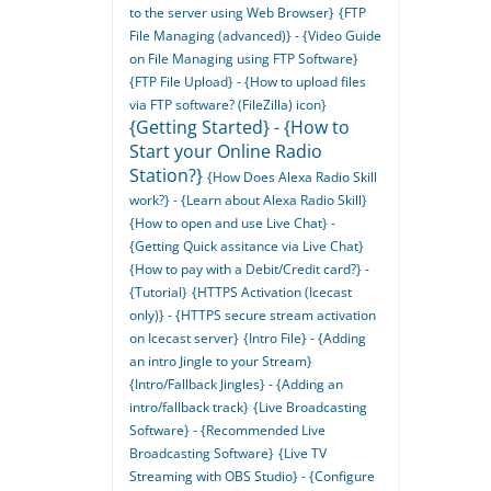
to the server using Web Browser}
{FTP
File Managing (advanced)} - {Video Guide
on File Managing using FTP Software}
{FTP File Upload} - {How to upload files
via FTP software? (FileZilla) icon}
{Getting Started} - {How to
Start your Online Radio
Station?}
{How Does Alexa Radio Skill
work?} - {Learn about Alexa Radio Skill}
{How to open and use Live Chat} -
{Getting Quick assitance via Live Chat}
{How to pay with a Debit/Credit card?} -
{Tutorial}
{HTTPS Activation (Icecast
only)} - {HTTPS secure stream activation
on Icecast server}
{Intro File} - {Adding
an intro Jingle to your Stream}
{Intro/Fallback Jingles} - {Adding an
intro/fallback track}
{Live Broadcasting
Software} - {Recommended Live
Broadcasting Software}
{Live TV
Streaming with OBS Studio} - {Configure