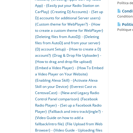
Política d
App} - {Easily put your Radio Station on
Condit
CarPlay}
{Creating DJ Accounts} - {Set up
Conditions
DJ accounts for additional Server users}
{Custom theme for WebPlayer?} - {How
Politi
Politique 
to create a custom theme for WebPlayer}
{Deleting files from AutoDJ} - {Deleting
files from AutoDJ and from your server}
{DJ account Setup} - {How to create a DJ
account?}
{Drag & Drop File Uploader} -
{How to drag and drop file upload}
{Embed a Video Player} - {How To Embed
a Video Player on Your Website}
{Enabling Alexa Skill} - {Activate Alexa
Skill on your Device}
{Everest Cast vs
CentovaCast} - {New and Legacy Radio
Control Panel comparison}
{Facebook
Radio Player} - {Set up a Facebook Radio
Player}
{Fallback and intro track/jingle?} -
{Video Guide on how to add a
fallback/intro file}
{File Upload from Web
Browser} - {Video Guide - Uploading files