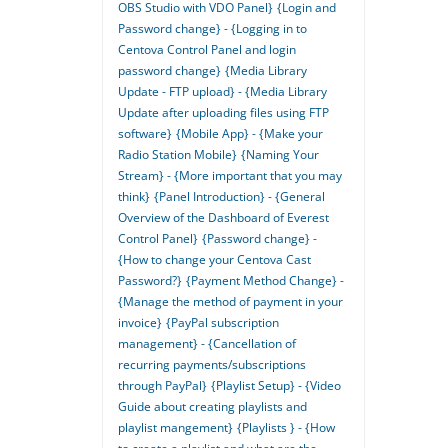
OBS Studio with VDO Panel}
{Login and
Password change} - {Logging in to
Centova Control Panel and login
password change}
{Media Library
Update - FTP upload} - {Media Library
Update after uploading files using FTP
software}
{Mobile App} - {Make your
Radio Station Mobile}
{Naming Your
Stream} - {More important that you may
think}
{Panel Introduction} - {General
Overview of the Dashboard of Everest
Control Panel}
{Password change} -
{How to change your Centova Cast
Password?}
{Payment Method Change} -
{Manage the method of payment in your
invoice}
{PayPal subscription
management} - {Cancellation of
recurring payments/subscriptions
through PayPal}
{Playlist Setup} - {Video
Guide about creating playlists and
playlist mangement}
{Playlists } - {How