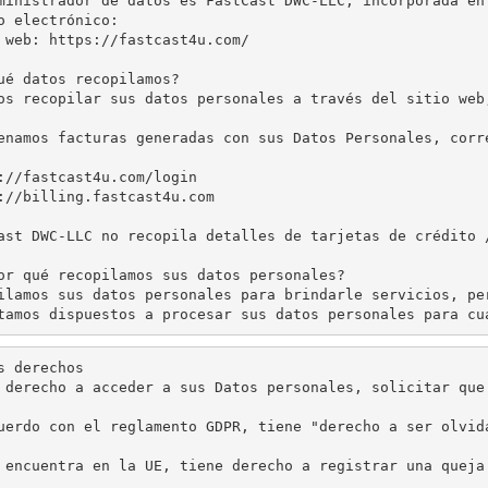
ministrador de datos es FastCast DWC-LLC, incorporada en
o electrónico:

 web: https://fastcast4u.com/

ué datos recopilamos?

os recopilar sus datos personales a través del sitio web
enamos facturas generadas con sus Datos Personales, corr
://fastcast4u.com/login

://billing.fastcast4u.com

ast DWC-LLC no recopila detalles de tarjetas de crédito 
or qué recopilamos sus datos personales?

ilamos sus datos personales para brindarle servicios, pe
tamos dispuestos a procesar sus datos personales para cu
s derechos

 derecho a acceder a sus Datos personales, solicitar que
uerdo con el reglamento GDPR, tiene "derecho a ser olvid
 encuentra en la UE, tiene derecho a registrar una queja