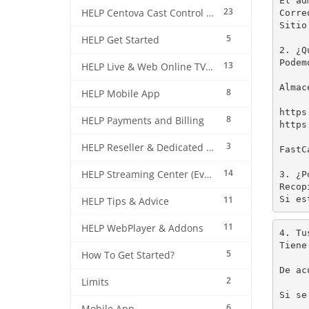
El ad
23
HELP Centova Cast Control Panel
Corre
Sitio
5
HELP Get Started
2. ¿Q
Podem
13
HELP Live & Web Online TV Streaming
Almac
8
HELP Mobile App
https
8
HELP Payments and Billing
https
3
HELP Reseller & Dedicated Machines
FastC
14
HELP Streaming Center (EverestCast) Control Panel
3. ¿P
Recop
Si es
11
HELP Tips & Advice
11
HELP WebPlayer & Addons
4. Tu
Tiene
5
How To Get Started?
De ac
2
Limits
Si se
6