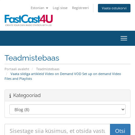
Estonian
Logi sisse
Registreeri
Vaata ostukorvi
Lülit
Teadmistebaas
Portaali avaleht
Teadmistebaas
Vaata sildiga artikleid Video on Demand VOD Set up on demand Video
Files and Playlists
Kategooriad