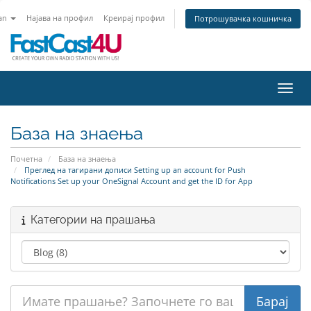
an
Најава на профил
Креирај профил
Потрошувачка кошничка
Вклу
База на знаења
Почетна
База на знаења
Преглед на тагирани дописи Setting up an account for Push
Notifications Set up your OneSignal Account and get the ID for App
Категории на прашања