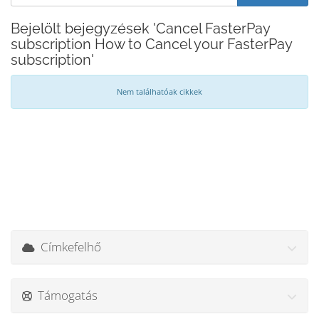
Bejelölt bejegyzések 'Cancel FasterPay
subscription How to Cancel your FasterPay
subscription'
Nem találhatóak cikkek
Címkefelhő
Támogatás