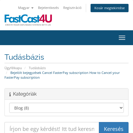
Magyar
Bejelentkezés
Regisztráció
Kosár megtekintése
Váltá
Tudásbázis
Ügyfélkapu
Tudásbázis
Bejelölt bejegyzések Cancel FasterPay subscription How to Cancel your
FasterPay subscription
Kategóriák