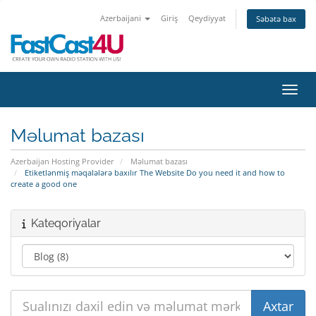
Azerbaijani
Giriş
Qeydiyyat
Səbətə bax
Naviq
Məlumat bazası
Azerbaijan Hosting Provider
Məlumat bazası
Etiketlənmiş məqalələrə baxılır The Website Do you need it and how to
create a good one
Kateqoriyalar