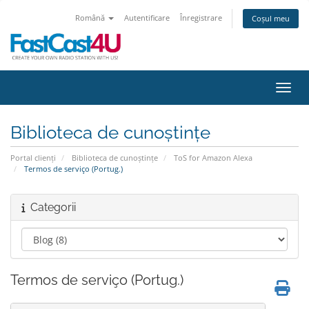
Română
Autentificare
Înregistrare
Coșul meu
Navig
Biblioteca de cunoștințe
Portal clienți
Biblioteca de cunoștințe
ToS for Amazon Alexa
Termos de serviço (Portug.)
Categorii
Termos de serviço (Portug.)