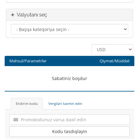
Valyutanı seç
Məhsul/Parametrlər
Qiymət/Müddət
Səbətiniz boşdur
Endirim kodu
Vergiləri təxmin edin
Kodu təsdiqləyin