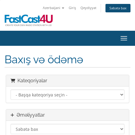
Azerbaijani
Giriş
Qeydiyyat
Səbətə bax
Naviq
Baxış və ödəmə
Kateqoriyalar
Əməliyyatlar