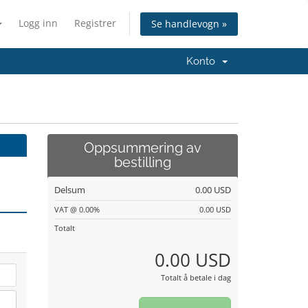
Logg inn
Registrer
Se handlevogn »
Konto
Oppsummering av
bestilling
Delsum
0.00 USD
VAT @ 0.00%
0.00 USD
Totalt
0.00 USD
Totalt å betale i dag