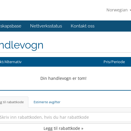
Norwegian
skapsbase
Nettverksstatus
Kontakt oss
ndlevogn
t/Alternativ
Pris/Periode
Din handlevogn er tom!
g til rabattkode
Estimerte avgifter
Legg til rabattkode »