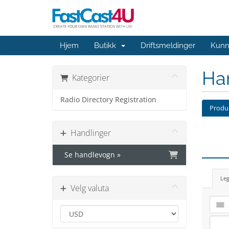
Hjem
Butikk
Driftsmeldinger
Kunn
Ha
Kategorier
Radio Directory Registration
Produk
Handlinger
Se handlevogn »
Leg
Velg valuta