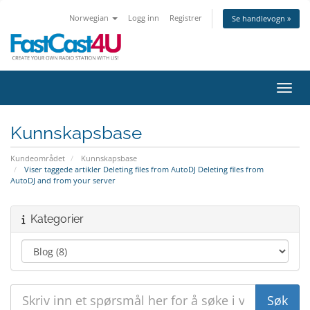
Norwegian
Logg inn
Registrer
Se handlevogn »
Bytt 
Kunnskapsbase
Kundeområdet
Kunnskapsbase
Viser taggede artikler Deleting files from AutoDJ Deleting files from
AutoDJ and from your server
Kategorier