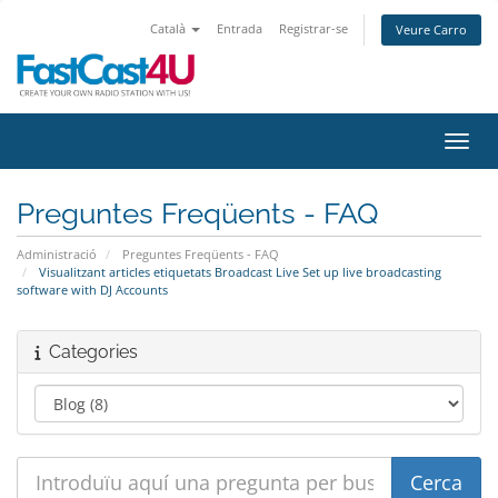
Català
Entrada
Registrar-se
Veure Carro
Canvi
Preguntes Freqüents - FAQ
Administració
Preguntes Freqüents - FAQ
Visualitzant articles etiquetats Broadcast Live Set up live broadcasting
software with DJ Accounts
Categories