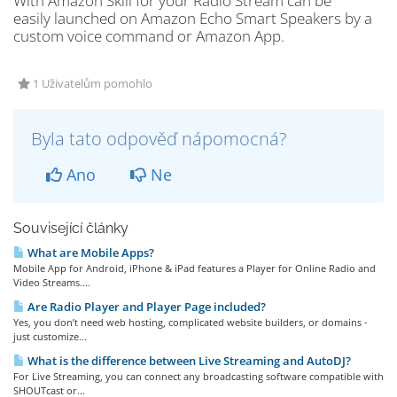
With Amazon Skill for your Radio Stream can be
easily launched on Amazon Echo Smart Speakers by a
custom voice command or Amazon App.
1 Uživatelům pomohlo
Byla tato odpověď nápomocná?
Ano
Ne
Související články
What are Mobile Apps?
Mobile App for Android, iPhone & iPad features a Player for Online Radio and
Video Streams....
Are Radio Player and Player Page included?
Yes, you don’t need web hosting, complicated website builders, or domains -
just customize...
What is the difference between Live Streaming and AutoDJ?
For Live Streaming, you can connect any broadcasting software compatible with
SHOUTcast or...