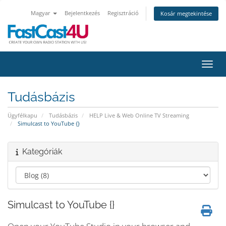
Magyar
Bejelentkezés
Regisztráció
Kosár megtekintése
Váltá
Tudásbázis
Ügyfélkapu
Tudásbázis
HELP Live & Web Online TV Streaming
Simulcast to YouTube {}
Kategóriák
Simulcast to YouTube {}