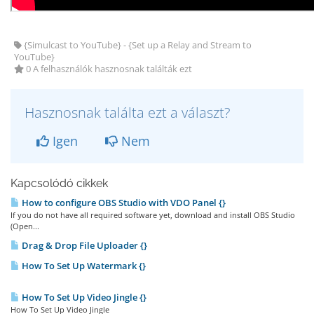
{Simulcast to YouTube} - {Set up a Relay and Stream to
YouTube}
0 A felhasználók hasznosnak találták ezt
Hasznosnak találta ezt a választ?
Igen
Nem
Kapcsolódó cikkek
How to configure OBS Studio with VDO Panel {}
If you do not have all required software yet, download and install OBS Studio
(Open...
Drag & Drop File Uploader {}
How To Set Up Watermark {}
How To Set Up Video Jingle {}
How To Set Up Video Jingle