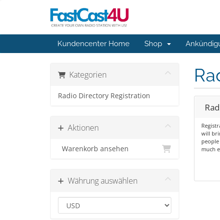
Kundencenter Home
Shop
Ankündig
Rad
Kategorien
Radio Directory Registration
Rad
Registr
Aktionen
will br
people 
Warenkorb ansehen
much ea
Währung auswählen