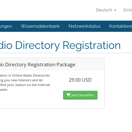
Deutsch
Ein
ungen
Wissensdatenbank
Netzwerkstatus
Kontaktier
io Directory Registration
io Directory Registration Package
ation in Online Radio Directories
29.00 USD
ing you new listeners and let
find your station on the Internet
sier.
Jetzt bestellen