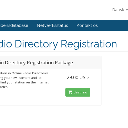
Dansk
idensdatabase
Netværksstatus
Kontakt os
io Directory Registration
io Directory Registration Package
ation in Online Radio Directories
29.00 USD
ing you new listeners and let
find your station on the Internet
sier.
Bestil nu