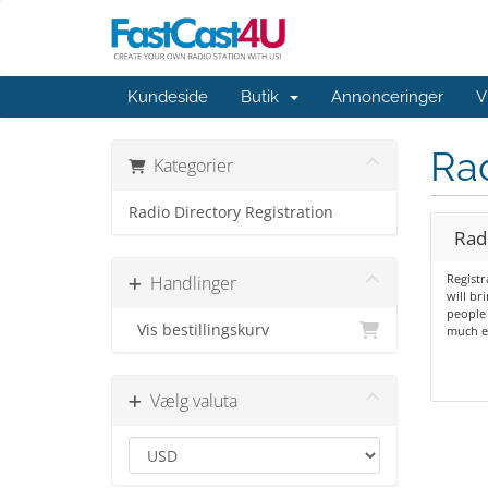
Kundeside
Butik
Annonceringer
V
Rad
Kategorier
Radio Directory Registration
Rad
Registr
Handlinger
will br
people 
Vis bestillingskurv
much ea
Vælg valuta