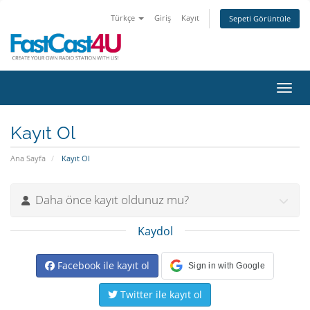
Türkçe
Giriş
Kayıt
Sepeti Görüntüle
Gezin
Kayıt Ol
Ana Sayfa
Kayıt Ol
Daha önce kayıt oldunuz mu?
Kaydol
Facebook ile kayıt ol
Sign in with Google
Twitter ile kayıt ol