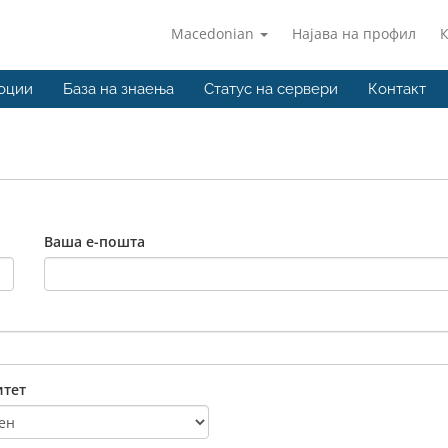
Macedonian
Најава на профил
оции
База на знаења
Статус на сервери
Контакт
Ваша е-пошта
тет