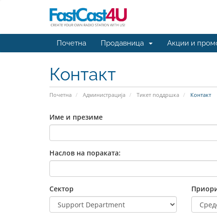
Почетна
Продавница
Акции и пром
Контакт
Почетна
Администрација
Тикет поддршка
Контакт
Име и презиме
Наслов на пораката:
Сектор
Приори