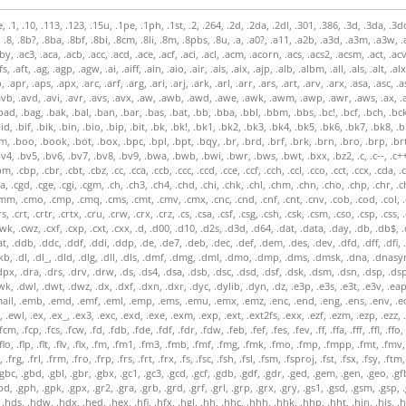
p, .clpi, .clr, .cls, .cm, .cmd, .cmf, .cmg, .cmk, .cml, .cmm, .cmo, .cmp, .cmq, .cms, .cmt, .cmv, .cmx, .cnc, .cnd, .cnf, .cnt, .cnv, .cob, .cod, .col, .com, .con, .conf, .config, .cor, .cpd, .cpe, .cpf, .cph, .cpi, .cpl, .cpo, .cpp, .cpr, .cps, .cpt, .cpx, .cpy, .cpz, .cr2, .crc, .crd, .crf, .crh, .crp, .crs, .crt, .crtr, .crtx, .cru, .crw, .crx, .crz, .cs, .csa, .csf, .csg, .csh, .csk, .csm, .cso, .csp, .css, .cst, .csv, .ct, .ctc, .ctd, .ctf, .ctg, .ctl, .ctn, .ctt, .ctu, .ctx, .cty, .cue, .cuf, .cul, .cur, .cut, .cv4, .cv5, .cva, .cvb, .cvd, .cvp, .cvr, .cvs, .cvt, .cvw, .cwk, .cwz, .cxf, .cxp, .cxt, .cxx, .d, .d00, .d10, .d2s, .d3d, .d64, .dat, .data, .day, .db, .db$, .db2, .db3, .dba, .dbb, .dbd, .dbf, .dbg, .dbk, .dbl, .dbm, .dbo, .dbs, .dbt, .dbw, .dbx, .dca, .dcf, .dcm, .dcp, .dcr, .dcs, .dct, .dcx, .dd, .ddat, .ddb, .ddc, .ddf, .ddi, .ddp, .de, .de7, .deb, .dec, .def, .dem, .des, .dev, .dfd, .dff, .dfi, .dfl, .dfm, .dfs, .dft, .dfv, .dfx, .dgn, .dgr, .dgs, .dh, .dhp, .dht, .dhy, .dia, .dib, .dic, .dif, .dig, .dip, .dir, .dis, .divx, .diz, .dje, .djv, .djvu, .dkb, .dl, .dl_, .dld, .dlg, .dll, .dls, .dmf, .dmg, .dml, .dmo, .dmp, .dms, .dmsk, .dna, .dnasym, .dnax, .dne, .dng, .dnl, .do, .doc, .docm, .docx, .dog, .doh, .dol, .dos, .dot, .dotx, .dox, .doz, .dp, .dpg, .dpk, .dpp, .dpr, .dps, .dpt, .dpx, .dra, .drs, .drv, .drw, .ds, .ds4, .dsa, .dsb, .dsc, .dsd, .dsf, .dsk, .dsm, .dsn, .dsp, .dsp2, .dsr, .dss, .dst, .dsw, .dsy, .dt_, .dta, .dtd, .dtf, .dtp, .dup, .dus, .dvc, .dvf, .dvi, .dvp, .dvr, .dvr-ms, .dw2, .dwc, .dwd, .dwf, .dwg, .dwk, .dwl, .dwt, .dwz, .dx, .dxf, .dxn, .dxr, .dyc, .dylib, .dyn, .dz, .e3p, .e3s, .e3t, .e3v, .eap, .ear, .eas, .ebj, .ebo, .ebp, .ecf, .eco, .ecw, .edb, .edl, .edr, .eds, .edt, .eeb, .efe, .eft, .efx, .ega, .ek5, .ek6, .ekm, .el, .elc, .elm, .elt, .email, .emb, .emd, .emf, .eml, .emp, .ems, .emu, .emx, .emz, .enc, .end, .eng, .ens, .env, .eot, .epd, .epf, .epi, .epp, .eps, .epub, .eqn, .erd, .erm, .err, .esh, .esl, .esp, .ess, .est, .etf, .eth, .ets, .etx, .ev, .evi, .evl, .evr, .evt, .evy, .ewd, .ewl, .ex, .ex_, .ex3, .exc, .exd, .exe, .exm, .exp, .ext, .ext2fs, .exx, .ezf, .ezm, .ezp, .ezz, .f, .f_i, .f01, .f06, .f07, .f08, .f09, .f10, .f11, .f12, .f13, .f14, .f16, .f2, .f2r, .f3r, .f4v, .f77, .f90, .f96, .fac, .faq, .far, .fav, .fax, .fbc, .fbk, .fc, .fcd, .fcm, .fcp, .fcs, .fcw, .fd, .fdb, .fde, .fdf, .fdr, .fdw, .feb, .fef, .fes, .fev, .ff, .ffa, .fff, .ffl, .ffo, .fft, .ffx, .fgd, .fh10, .fh3, .fh4, .fh5, .fh6, .fh7, .fh8, .fh9, .fi, .fif, .fig, .fil, .fin, .fio, .fit, .fix, .fky, .fla, .flac, .flb, .flc, .fld, .fle, .flf, .fli, .flk, .flm, .flo, .flp, .flt, .flv, .flx, .fm, .fm1, .fm3, .fmb, .fmf, .fmg, .fmk, .fmo, .fmp, .fmpp, .fmt, .fmv, .fmz, .fn3, .fnt, .fnx, .fo1, .fo2, .fol, .fon, .for, .fot, .fp, .fp3, .fp4, .fp5, .fpb, .fpc, .fpk, .fpr, .fpt, .fpw, .fpx, .fqy, .fr3, .frc, .frd, .fre, .frf, .frg, .frl, .frm, .fro, .frp, .frs, .frt, .frx, .fs, .fsc, .fsh, .fsl, .fsm, .fsproj, .fst, .fsx, .fsy, .ftm, .ftp, .fts, .ftw, .fus, .fvt, .fw, .fw2, .fw3, .fwp, .fx, .fxd, .fxm, .fxo, .fxp, .fxr, .fxs, .g, .g3, .g3f, .g3n, .g8, .gab, .gal, .gam, .gat, .gb, .gba, .gbc, .gbd, .gbl, .gbr, .gbx, .gc1, .gc3, .gcd, .gcf, .gdb, .gdf, .gdr, .ged, .gem, .gen, .geo, .gfb, .gft, .gfx, .gg, .gho, .ghs, .gib, .gid, .gif, .gig, .giw, .gl, .glm, .gls, .gly, .gmd, .gmf, .gml, .gmp, .gno, .gnt, .goc, .goh, .gp, .gp3, .gp4, .gpd, .gph, .gpk, .gpx, .gr2, .gra, .grb, .grd, .grf, .grl, .grp, .grx, .gry, .gs1, .gsd, .gsm, .gsp, .gsw, .gtp, .gts, .gup, .gwi, .gwp, .gxd, .gxl, .gxt, .gym, .gz, .gzip, .h, .h--, .h!, .h++, .ha, .ham, .hap, .hbk, .hbs, .hcr, .hdf, .hdl, .hdp, .hdr, .hds, .hdw, .hdx, .hed, .hex, .hfi, .hfx, .hgl, .hh, .hhc, .hhh, .hhk, .hhp, .hht, .hin, .his, .hlb, .hlp, .hlz, .hm3, .hmm, .hnc, .hof, .hp8, .hpf, .hpg, .hpi, .hpj, .hpk, .hpm, .hpp, .hqx, .hrf, .hrm, .hs2, .hsi, .hst, .hta, .htc, .htf, .hti, .htm, .html, .htr, .htt, .htx, .hus,