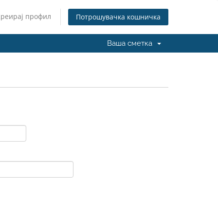
Креирај профил
Потрошувачка кошничка
Ваша сметка