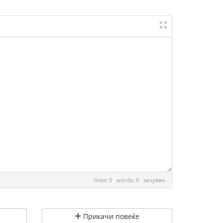
lines: 0 words: 0
зачуван
Прикачи повеќе