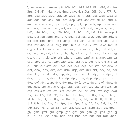
Дозволени екстензии: .p8, .000, .001, .075, .085, .091, .096, .0b, .0xe, .1, .10, .113, .123, .15u, .1pe, .1ph, .1st, .2, .264, .2d, .2da, .2dl, .301, .386, .3d, .3da, .3dd, .3dl, .3dr, .3ds, .3dt, .3dv, .3fx, .3g2, .3gp, .3gr, .3ko, .3me, .3mm, .3pe, .3t4, .411, .4c$, .4dv, .4mp, .4sw, .4th, .5cr, .669, .6cm, .777, .7z, .8, .8b?, .8ba, .8bf, .8bi, .8cm, .8li, .8m, .8pbs, .8u, .a, .a0?, .a11, .a2b, .a3d, .a3m, .a3w, .a4a, .a4m, .a4p, .a4w, .a5w, .aa, .aab, .aac, .aam, .aax, .ab2, .ab6, .ab8, .aba, .abc, .abd, .abf, .abi, .abk, .abm, .abr, .abs, .abw, .abx, .aby, .ac3, .aca, .acb, .acc, .acd, .ace, .acf, .aci, .acl, .acm, .acorn, .acs, .acs2, .acsm, .act, .acv, .ad, .ada, .adb, .adc, .ade, .adf, .adi, .adl, .adm, .adn, .ado, .adp, .adr, .ads, .adt, .adx, .adz, .aeh, .aep, .aex, .af2, .aff, .afi, .afl, .afm, .afs, .aft, .ag, .agp, .agw, .ai, .aiff, .ain, .aio, .air, .ais, .aix, .ajp, .alb, .albm, .all, .als, .alt, .alx, .alz, .amf, .amff, .amg, .amp, .amr, .amv, .amx, .anc, .ani, .anm, .ann, .ans, .aos, .ap, .apc, .apd, .ape, .apf, .api, .apk, .apl, .apm, .app, .apr, .aps, .apx, .arc, .arf, .arg, .ari, .arj, .ark, .arl, .arr, .ars, .art, .arv, .arx, .asa, .asc, .ascx, .asd, .asf, .ash, .asi, .asl, .asm, .asmx, .aso, .asp, .aspx, .asr, .asx, .asx, .at2, .atm, .atn, .atr, .att, .aty, .au, .au3, .aud, .aut, .aux, .ava, .avb, .avd, .avi, .avr, .avs, .avx, .aw, .awb, .awd, .awe, .awk, .awm, .awp, .awr, .aws, .ax, .axd, .axe, .axg, .axl, .axs, .axt, .axx, .azw, .azz, .b, .b&w, .b_w, .b~k, .b00, .b16, .b1n, .b1s, .b30, .b3d, .b5i, .b5t, .b6i, .b6t, .b8, .backup, .bad, .bag, .bak, .bal, .ban, .bar, .bas, .bat, .bb, .bba, .bbl, .bbm, .bbs, .bc!, .bcf, .bch, .bck, .bcm, .bcn, .bco, .bcp, .bct, .bcw, .bde, .bdf, .bdm, .bdmv, .bdr, .bez, .bf2, .bff, .bfm, .bfs, .bfx, .bga, .bgi, .bgl, .bgt, .bgt, .bib, .bic, .bid, .bif, .bik, .bin, .bio, .bip, .bit, .bk, .bk!, .bk1, .bk2, .bk3, .bk4, .bk5, .bk6, .bk7, .bk8, .bk9, .bkf, .bkg, .bkp, .bkw, .blb, .bld, .blend, .blf, .blg, .blk, .blob, .blt, .bm, .bmf, .bmi, .bmk, .bmp, .bmx, .bnd, .bndl, .bnk, .bob, .bom, .boo, .book, .bot, .box, .bpc, .bpl, .bpt, .bqy, .br, .brd, .brf, .brk, .brn, .bro, .brp, .brt, .brx, .bsa, .bsb, .bsc, .bsdl, .bsl, .bsp, .bst, .bsv, .bt!, .btm, .btn, .bto, .btr, .btx, .bud, .bug, .bun, .bup, .but, .buy, .bv1, .bv2, .bv3, .bv4, .bv5, .bv6, .bv7, .bv8, .bv9, .bwa, .bwb, .bwi, .bwr, .bws, .bwt, .bxx, .bz2, .c, .c--, .c++, .c00, .c01, .c2d, .c4d, .c60, .c86, .ca, .cab, .cac, .cache, .cad, .cad, .cag, .cal, .calb, .cam, .can, .cap, .car, .cas, .cat, .cb, .cbc, .cbf, .cbl, .cbm, .cbp, .cbr, .cbt, .cbz, .cc, .cca, .ccb, .ccc, .ccd, .cce, .ccf, .cch, .ccl, .cco, .cct, .ccx, .cda, .cdb, .cdd, .cde, .cdf, .cdg, .cdi, .cdk, .cdl, .cdm, .cdp, .cdr, .cdt, .cdx, .ce, .ceb, .ceg, .cel, .cf, .cfb, .cfc, .cfg, .cfl, .cfm, .cfn, .cfo, .cfp, .cfr, .cga, .cgd, .cge, .cgi, .cgm, .ch, .ch3, .ch4, .chd, .chi, .chk, .chl, .chm, .chn, .cho, .chp, .chr, .cht, .chw, .cid, .cif, .ciff, .cil, .cit, .cix, .ckb, .cl, .cl3, .cl4, .cl5, .class, .clb, .clg, .cli, .clm, .cl