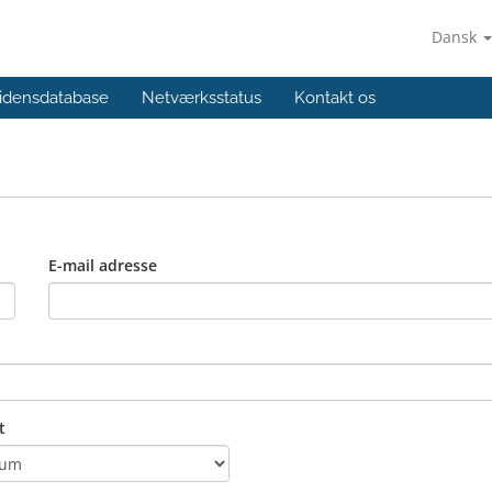
Dansk
idensdatabase
Netværksstatus
Kontakt os
E-mail adresse
t