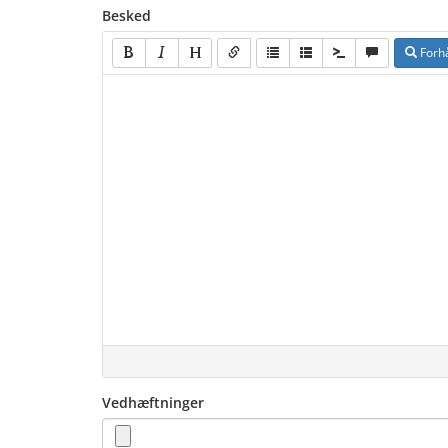
Besked
Forh
Vedhæftninger