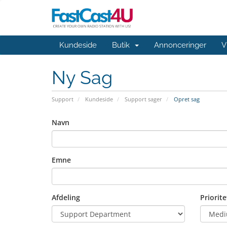
Kundeside
Butik
Annonceringer
V
Ny Sag
Support
Kundeside
Support sager
Opret sag
Navn
Emne
Afdeling
Priorite