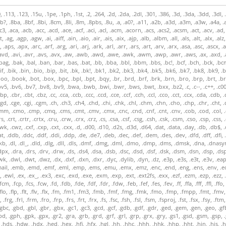
cmd, .cmf, .cmg, .cmk, .cml, .cmm, .cmo, .cmp, .cmq, .cms, .cmt, .cmv, .cmx, .cnc, .cnd, .cnf, .cnt, .cnv, .cob, .cod, .col, .com, .con, .conf, .config, .cor, .cpd, .cpe, .cpf, .cph, .cpi, .cpl, .cpo, .cpp, .cpr, .cps, .cpt, .cpx, .cpy, .cpz, .cr2, .crc, .crd, .crf, .crh, .crp, .crs, .crt, .crtr, .crtx, .cru, .crw, .crx, .crz, .cs, .csa, .csf, .csg, .csh, .csk, .csm, .cso, .csp, .css, .cst, .csv, .ct, .ctc, .ctd, .ctf, .ctg, .ctl, .ctn, .ctt, .ctu, .ctx, .cty, .cue, .cuf, .cul, .cur, .cut, .cv4, .cv5, .cva, .cvb, .cvd, .cvp, .cvr, .cvs, .cvt, .cvw, .cwk, .cwz, .cxf, .cxp, .cxt, .cxx, .d, .d00, .d10, .d2s, .d3d, .d64, .dat, .data, .day, .db, .db$, .db2, .db3, .dba, .dbb, .dbd, .dbf, .dbg, .dbk, .dbl, .dbm, .dbo, .dbs, .dbt, .dbw, .dbx, .dca, .dcf, .dcm, .dcp, .dcr, .dcs, .dct, .dcx, .dd, .ddat, .ddb, .ddc, .ddf, .ddi, .ddp, .de, .de7, .deb, .dec, .def, .dem, .des, .dev, .dfd, .dff, .dfi, .dfl, .dfm, .dfs, .dft, .dfv, .dfx, .dgn, .dgr, .dgs, .dh, .dhp, .dht, .dhy, .dia, .dib, .dic, .dif, .dig, .dip, .dir, .dis, .divx, .diz, .dje, .djv, .djvu, .dkb, .dl, .dl_, .dld, .dlg, .dll, .dls, .dmf, .dmg, .dml, .dmo, .dmp, .dms, .dmsk, .dna, .dnasym, .dnax, .dne, .dng, .dnl, .do, .doc, .docm, .docx, .dog, .doh, .dol, .dos, .dot, .dotx, .dox, .doz, .dp, .dpg, .dpk, .dpp, .dpr, .dps, .dpt, .dpx, .dra, .drs, .drv, .drw, .ds, .ds4, .dsa, .dsb, .dsc, .dsd, .dsf, .dsk, .dsm, .dsn, .dsp, .dsp2, .dsr, .dss, .dst, .dsw, .dsy, .dt_, .dta, .dtd, .dtf, .dtp, .dup, .dus, .dvc, .dvf, .dvi, .dvp, .dvr, .dvr-ms, .dw2, .dwc, .dwd, .dwf, .dwg, .dwk, .dwl, .dwt, .dwz, .dx, .dxf, .dxn, .dxr, .dyc, .dylib, .dyn, .dz, .e3p, .e3s, .e3t, .e3v, .eap, .ear, .eas, .ebj, .ebo, .ebp, .ecf, .eco, .ecw, .edb, .edl, .edr, .eds, .edt, .eeb, .efe, .eft, .efx, .ega, .ek5, .ek6, .ekm, .el, .elc, .elm, .elt, .email, .emb, .emd, .emf, .eml, .emp, .ems, .emu, .emx, .emz, .enc, .end, .eng, .ens, .env, .eot, .epd, .epf, .epi, .epp, .eps, .epub, .eqn, .erd, .erm, .err, .esh, .esl, .esp, .ess, .est, .etf, .eth, .ets, .etx, .ev, .evi, .evl, .evr, .evt, .evy, .ewd, .ewl, .ex, .ex_, .ex3, .exc, .exd, .exe, .exm, .exp, .ext, .ext2fs, .exx, .ezf, .ezm, .ezp, .ezz, .f, .f_i, .f01, .f06, .f07, .f08, .f09, .f10, .f11, .f12, .f13, .f14, .f16, .f2, .f2r, .f3r, .f4v, .f77, .f90, .f96, .fac, .faq, .far, .fav, .fax, .fbc, .fbk, .fc, .fcd, .fcm, .fcp, .fcs, .fcw, .fd, .fdb, .fde, .fdf, .fdr, .fdw, .feb, .fef, .fes, .fev, .ff, .ffa, .fff, .ffl, .ffo, .fft, .ffx, .fgd, .fh10, .fh3, .fh4, .fh5, .fh6, .fh7, .fh8, .fh9, .fi, .fif, .fig, .fil, .fin, .fio, .fit, .fix, .fky, .fla, .flac, .flb, .flc, .fld, .fle, .flf, .fli, .flk, .flm, .flo, .flp, .flt, .flv, .flx, .fm, .fm1, .fm3, .fmb, .fmf, .fmg, .fmk, .fmo, .fmp, .fmpp, .fmt, .fmv, .fmz, .fn3, .fnt, .fnx, .fo1, .fo2, .fol, .fon, .for, .fot, .fp, .fp3, .fp4, .fp5, .fpb, .fpc, .fpk, .fpr, .fpt, .fpw, .fpx, .fqy, .fr3, .frc, .frd, .fre, .frf, .frg, .frl, .frm, .fro, .frp, .frs, .frt, .frx, .fs, .fsc, .fsh, .fsl, .fsm, .fsproj, .fst, .fsx, .fsy, .ftm, .ftp, .fts, .ftw, .fus, .fvt, .fw, .fw2, .fw3, .fwp, .fx, .fxd, .fxm, .fxo, .fxp, .fxr, .fxs, .g, .g3, .g3f, .g3n, .g8, .gab, .gal, .gam, .gat, .gb, .gba, .gbc, .gbd, .gbl, .gbr, .gbx, .gc1, .gc3, .gcd, .gcf, .gdb, .gdf, .gdr, .ged, .gem, .gen, .geo, .gfb, .gft, .gfx, .gg, .gho, .ghs, .gib, .gid, .gif, .gig, .giw, .gl, .glm, .gls, .gly, .gmd, .gmf, .gml, .gmp, .gno, .gnt, .goc, .goh, .gp, .gp3, .gp4, .gpd, .gph, .gpk, .gpx, .gr2, .gra, .grb, .grd, .grf, .grl, .grp, .grx, .gry, .gs1, .gsd, .gsm, .gsp, .gsw, .gtp, .gts, .gup, .gwi, .gwp, .gxd, .gxl, .gxt, .gym, .gz, .gzip, .h, .h--, .h!, .h++, .ha, .ham, .hap, .hbk, .hbs, .hcr, .hdf, .hdl, .hdp, .hdr, .hds, .hdw, .hdx, .hed, .hex, .hfi, .hfx, .hgl, .hh, .hhc, .hhh, .hhk, .hhp, .hht, .hin, .his, .hlb, .hlp, .hlz, .hm3, .hmm, .hnc, .hof, .hp8, .hpf, .hpg, .hpi, .hpj, .hpk, .hpm, .hpp, .hqx, .hrf, .hrm, .hs2, .hsi, .hst, .hta, .htc, .htf, .hti, .htm, .html, .htr, .htt, .htx, .hus, .hwd, .hxm, .hxx, .hy1, .hy2, .hyc, .hyd, .hyp, .hyt, .i, .iaf,