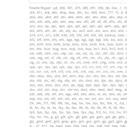
Tilladte filtyper: .p8, .000, .001, .075, .085, .091, .096, .0b, .0xe, .1, .10, .113, .123, .15u, .1pe, .1ph, .1st, .2, .264, .2d, .2da, .2dl, .301, .386, .3d, .3da, .3dd, .3dl, .3dr, .3ds, .3dt, .3dv, .3fx, .3g2, .3gp, .3gr, .3ko, .3me, .3mm, .3pe, .3t4, .411, .4c$, .4dv, .4mp, .4sw, .4th, .5cr, .669, .6cm, .777, .7z, .8, .8b?, .8ba, .8bf, .8bi, .8cm, .8li, .8m, .8pbs, .8u, .a, .a0?, .a11, .a2b, .a3d, .a3m, .a3w, .a4a, .a4m, .a4p, .a4w, .a5w, .aa, .aab, .aac, .aam, .aax, .ab2, .ab6, .ab8, .aba, .abc, .abd, .abf, .abi, .abk, .abm, .abr, .abs, .abw, .abx, .aby, .ac3, .aca, .acb, .acc, .acd, .ace, .acf, .aci, .acl, .acm, .acorn, .acs, .acs2, .acsm, .act, .acv, .ad, .ada, .adb, .adc, .ade, .adf, .adi, .adl, .adm, .adn, .ado, .adp, .adr, .ads, .adt, .adx, .adz, .aeh, .aep, .aex, .af2, .aff, .afi, .afl, .afm, .afs, .aft, .ag, .agp, .agw, .ai, .aiff, .ain, .aio, .air, .ais, .aix, .ajp, .alb, .albm, .all, .als, .alt, .alx, .alz, .amf, .amff, .amg, .amp, .amr, .amv, .amx, .anc, .ani, .anm, .ann, .ans, .aos, .ap, .apc, .apd, .ape, .apf, .api, .apk, .apl, .apm, .app, .apr, .aps, .apx, .arc, .arf, .arg, .ari, .arj, .ark, .arl, .arr, .ars, .art, .arv, .arx, .asa, .asc, .ascx, .asd, .asf, .ash, .asi, .asl, .asm, .asmx, .aso, .asp, .aspx, .asr, .asx, .asx, .at2, .atm, .atn, .atr, .att, .aty, .au, .au3, .aud, .aut, .aux, .ava, .avb, .avd, .avi, .avr, .avs, .avx, .aw, .awb, .awd, .awe, .awk, .awm, .awp, .awr, .aws, .ax, .axd, .axe, .axg, .axl, .axs, .axt, .axx, .azw, .azz, .b, .b&w, .b_w, .b~k, .b00, .b16, .b1n, .b1s, .b30, .b3d, .b5i, .b5t, .b6i, .b6t, .b8, .backup, .bad, .bag, .bak, .bal, .ban, .bar, .bas, .bat, .bb, .bba, .bbl, .bbm, .bbs, .bc!, .bcf, .bch, .bck, .bcm, .bcn, .bco, .bcp, .bct, .bcw, .bde, .bdf, .bdm, .bdmv, .bdr, .bez, .bf2, .bff, .bfm, .bfs, .bfx, .bga, .bgi, .bgl, .bgt, .bgt, .bib, .bic, .bid, .bif, .bik, .bin, .bio, .bip, .bit, .bk, .bk!, .bk1, .bk2, .bk3, .bk4, .bk5, .bk6, .bk7, .bk8, .bk9, .bkf, .bkg, .bkp, .bkw, .blb, .bld, .blend, .blf, .blg, .blk, .blob, .blt, .bm, .bmf, .bmi, .bmk, .bmp, .bmx, .bnd, .bndl, .bnk, .bob, .bom, .boo, .book, .bot, .box, .bpc, .bpl, .bpt, .bqy, .br, .brd, .brf, .brk, .brn, .bro, .brp, .brt, .brx, .bsa, .bsb, .bsc, .bsdl, .bsl, .bsp, .bst, .bsv, .bt!, .btm, .btn, .bto, .btr, .btx, .bud, .bug, .bun, .bup, .but, .buy, .bv1, .bv2, .bv3, .bv4, .bv5, .bv6, .bv7, .bv8, .bv9, .bwa, .bwb, .bwi, .bwr, .bws, .bwt, .bxx, .bz2, .c, .c--, .c++, .c00, .c01, .c2d, .c4d, .c60, .c86, .ca, .cab, .cac, .cache, .cad, .cad, .cag, .cal, .calb, .cam, .can, .cap, .car, .cas, .cat, .cb, .cbc, .cbf, .cbl, .cbm, .cbp, .cbr, .cbt, .cbz, .cc, .cca, .ccb, .ccc, .ccd, .cce, .ccf, .cch, .ccl, .cco, .cct, .ccx, .cda, .cdb, .cdd, .cde, .cdf, .cdg, .cdi, .cdk, .cdl, .cdm, .cdp, .cdr, .cdt, .cdx, .ce, .ceb, .ceg, .cel, .cf, .cfb, .cfc, .cfg, .cfl, .cfm, .cfn, .cfo, .cfp, .cfr, .cga, .cgd, .cge, .cgi, .cgm, .ch, .ch3, .ch4, .chd, .chi, .chk, .chl, .chm, .chn, .cho, .chp, .chr, .cht, .chw, .cid, .cif, .ciff, .cil, .cit, .cix, .ckb, .cl, .cl3, .cl4, .cl5, .class, .clb, .clg, .cli, .clm, .clp, .clpi, .clr, .cls, .cm, .