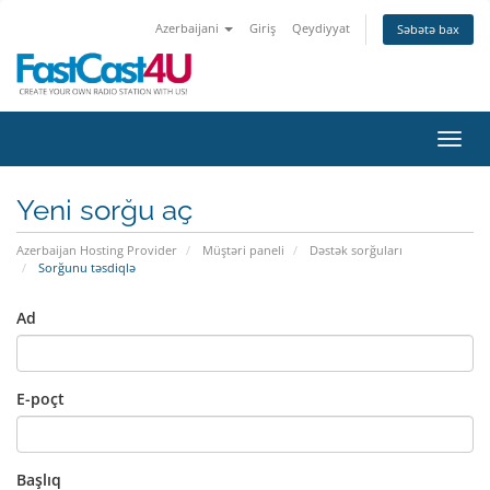
Azerbaijani
Giriş
Qeydiyyat
Səbətə bax
Naviq
Yeni sorğu aç
Azerbaijan Hosting Provider
Müştəri paneli
Dəstək sorğuları
Sorğunu təsdiqlə
Ad
E-poçt
Başlıq