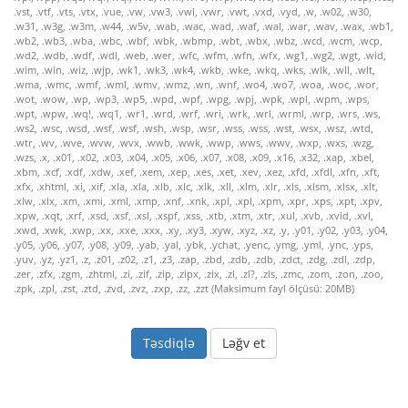
Ləğv et