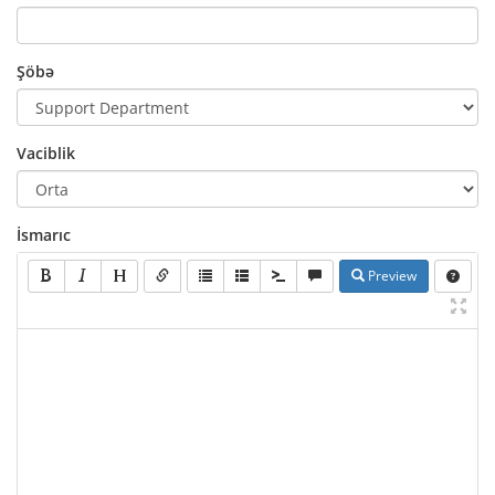
Şöbə
Vaciblik
İsmarıc
Preview