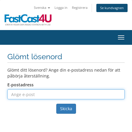
Svenska
Logga in
Registrera
Se kundvagnen
Växla
Glömt lösenord
Glömt ditt lösenord? Ange din e-postadress nedan för att
påbörja återställning.
E-postadress
Skicka