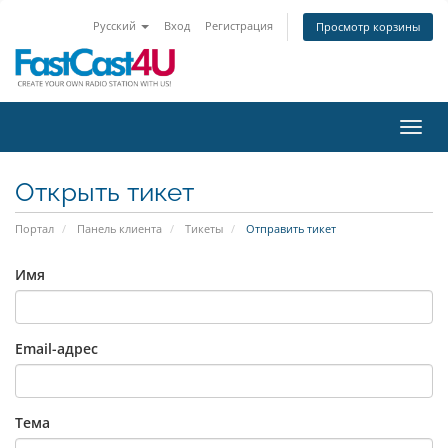
Русский
Вход
Регистрация
Просмотр корзины
Пере
Открыть тикет
Портал
Панель клиента
Тикеты
Отправить тикет
Имя
Email-адрес
Тема