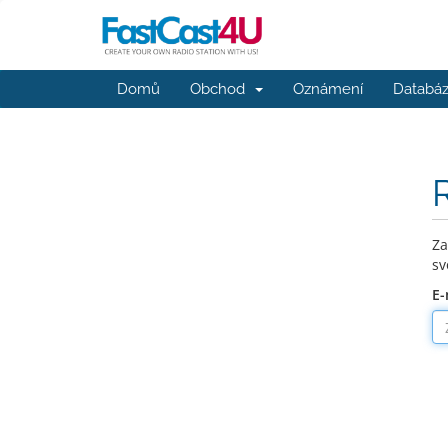
Domů
Obchod
Oznámení
Databáz
Za
sv
E-