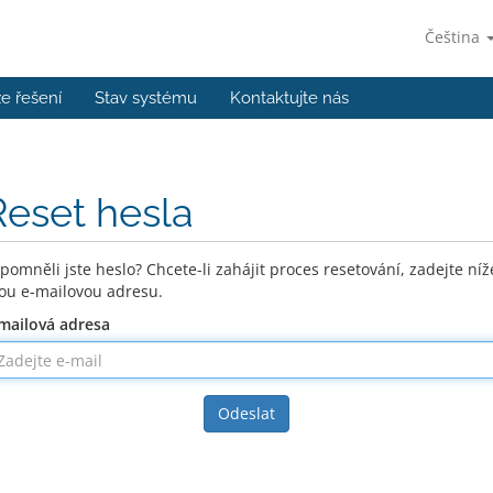
Čeština
e řešení
Stav systému
Kontaktujte nás
Reset hesla
pomněli jste heslo? Chcete-li zahájit proces resetování, zadejte níž
ou e-mailovou adresu.
mailová adresa
Odeslat