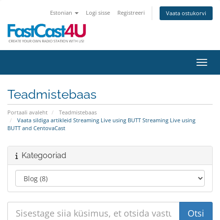
Estonian
Logi sisse
Registreeri
Vaata ostukorvi
Lülit
Teadmistebaas
Portaali avaleht
Teadmistebaas
Vaata sildiga artikleid Streaming Live using BUTT Streaming Live using
BUTT and CentovaCast
Kategooriad