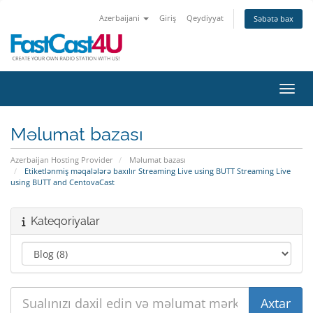
Azerbaijani
Giriş
Qeydiyyat
Səbətə bax
Naviq
Məlumat bazası
Azerbaijan Hosting Provider
Məlumat bazası
Etiketlənmiş məqalələrə baxılır Streaming Live using BUTT Streaming Live
using BUTT and CentovaCast
Kateqoriyalar