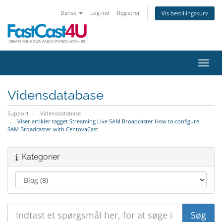
Dansk
Log ind
Registrer
Vis bestillingskurv
Skift
Vidensdatabase
Support
Vidensdatabase
Viser artikler tagget Streaming Live SAM Broadcaster How to configure
SAM Broadcaster with CentovaCast
Kategorier