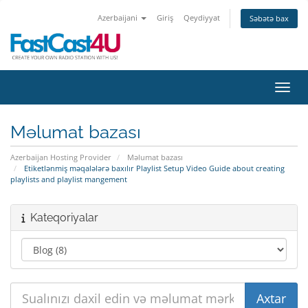
Azerbaijani
Giriş
Qeydiyyat
Səbətə bax
Naviq
Məlumat bazası
Azerbaijan Hosting Provider
Məlumat bazası
Etiketlənmiş məqalələrə baxılır Playlist Setup Video Guide about creating
playlists and playlist mangement
Kateqoriyalar