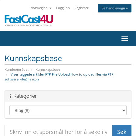
Norwegian
Logg inn
Registrer
Se handlevogn »
Bytt 
Kunnskapsbase
Kundeområdet
Kunnskapsbase
Viser taggede artikler FTP File Upload How to upload files via FTP
software FileZilla icon
Kategorier