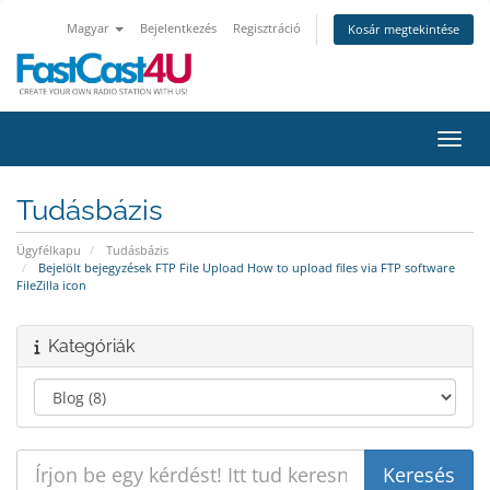
Magyar
Bejelentkezés
Regisztráció
Kosár megtekintése
Váltá
Tudásbázis
Ügyfélkapu
Tudásbázis
Bejelölt bejegyzések FTP File Upload How to upload files via FTP software
FileZilla icon
Kategóriák