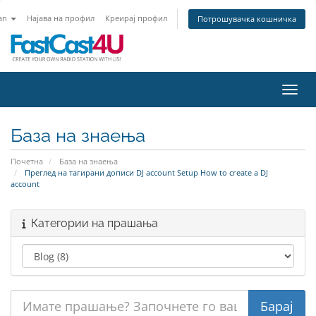
an
Најава на профил
Креирај профил
Потрошувачка кошничка
Вклу
База на знаења
Почетна
База на знаења
Преглед на тагирани дописи DJ account Setup How to create a DJ
account
Категории на прашања