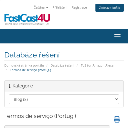
Čeština
Přihlášení
Registrace
Zobrazit košík
Přepn
Databáze řešení
Domovská stránka portálu
Databáze řešení
ToS for Amazon Alexa
Termos de serviço (Portug.)
Kategorie
Termos de serviço (Portug.)