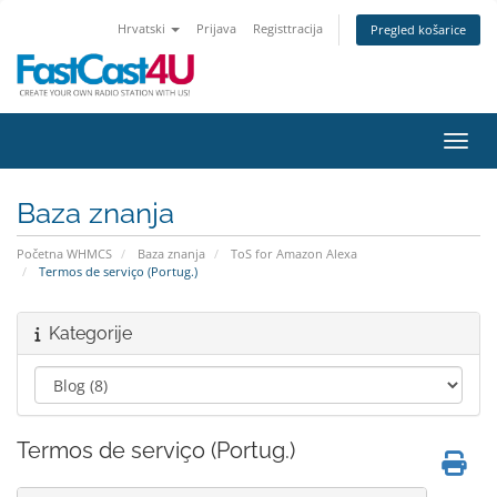
Hrvatski
Prijava
Registtracija
Pregled košarice
Preba
Baza znanja
Početna WHMCS
Baza znanja
ToS for Amazon Alexa
Termos de serviço (Portug.)
Kategorije
Termos de serviço (Portug.)