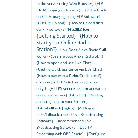
to the server using Web Browser}
{FTP
File Managing (advanced)} - {Video Guide
on File Managing using FTP Software}
{FTP File Upload} - {How to upload files
via FTP software? (FileZilla) icon}
{Getting Started} - {How to
Start your Online Radio
Station?}
{How Does Alexa Radio Skill
work?} - {Learn about Alexa Radio Skill}
{How to open and use Live Chat} -
{Getting Quick assitance via Live Chat}
{How to pay with a Debit/Credit card?} -
{Tutorial}
{HTTPS Activation (Icecast
only)} - {HTTPS secure stream activation
on Icecast server}
{Intro File} - {Adding
an intro Jingle to your Stream}
{Intro/Fallback Jingles} - {Adding an
intro/fallback track}
{Live Broadcasting
Software} - {Recommended Live
Broadcasting Software}
{Live TV
Streaming with OBS Studio} - {Configure