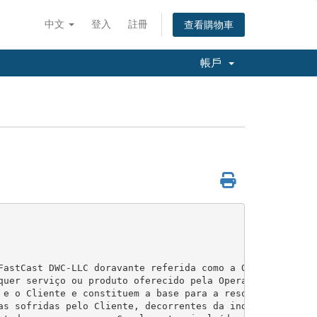
中文
登入
註冊
查看購物車
帳戶
FastCast DWC-LLC doravante referida como a Operadora, re
quer serviço ou produto oferecido pela Operadora (dorava
 e o Cliente e constituem a base para a resolução de quai
as sofridas pelo Cliente, decorrentes da indisponibilida