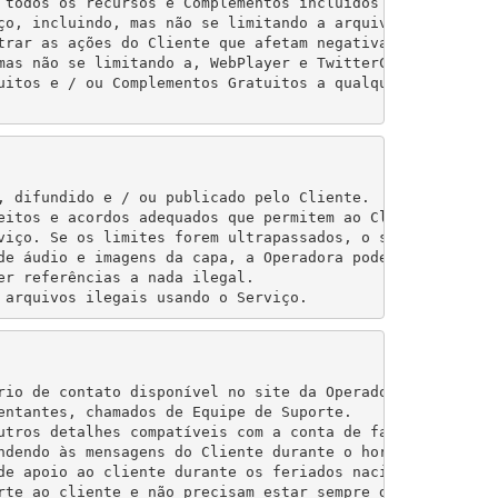
 todos os recursos e Complementos incluídos para o Servi
ço, incluindo, mas não se limitando a arquivos carregados
trar as ações do Cliente que afetam negativamente a Oper
mas não se limitando a, WebPlayer e TwitterCast, podem s
uitos e / ou Complementos Gratuitos a qualquer momento, 
, difundido e / ou publicado pelo Cliente.

eitos e acordos adequados que permitem ao Cliente transm
viço. Se os limites forem ultrapassados, o serviço pode s
de áudio e imagens da capa, a Operadora pode remover ess
r referências a nada ilegal.

 arquivos ilegais usando o Serviço.
rio de contato disponível no site da Operadora e o e-mail
entantes, chamados de Equipe de Suporte.

utros detalhes compatíveis com a conta de faturamento par
ndendo às mensagens do Cliente durante o horário de expe
de apoio ao cliente durante os feriados nacionais, férias
rte ao cliente e não precisam estar sempre disponíveis du