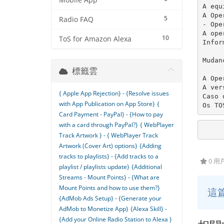
Mobile App
A equ
A Ope
5
Radio FAQ
- Ope
A ope
10
ToS for Amazon Alexa
Infor
Mudan
標籤雲
A Ope
A ver
{ Apple App Rejection} - {Resolve issues
Caso 
with App Publication on App Store}
{
Os TO
Card Payment - PayPal} - {How to pay
with a card through PayPal?}
{ WebPlayer
Track Artwork } - { WebPlayer Track
Artwork (Cover Art) options}
{Adding
tracks to playlists} - {Add tracks to a
0 
playlist / playlists update}
{Additional
Streams - Mount Points} - {What are
Mount Points and how to use them?}
這
{AdMob Ads Setup} - {Generate your
AdMob to Monetize App}
{Alexa Skill} -
{Add your Online Radio Station to Alexa }