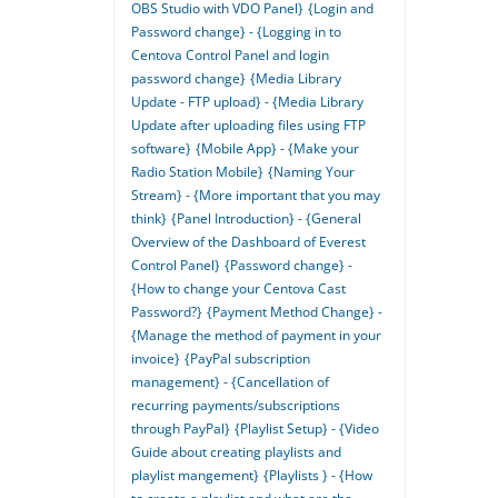
OBS Studio with VDO Panel}
{Login and
Password change} - {Logging in to
Centova Control Panel and login
password change}
{Media Library
Update - FTP upload} - {Media Library
Update after uploading files using FTP
software}
{Mobile App} - {Make your
Radio Station Mobile}
{Naming Your
Stream} - {More important that you may
think}
{Panel Introduction} - {General
Overview of the Dashboard of Everest
Control Panel}
{Password change} -
{How to change your Centova Cast
Password?}
{Payment Method Change} -
{Manage the method of payment in your
invoice}
{PayPal subscription
management} - {Cancellation of
recurring payments/subscriptions
through PayPal}
{Playlist Setup} - {Video
Guide about creating playlists and
playlist mangement}
{Playlists } - {How