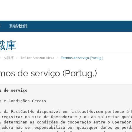
態
聯絡我們
識庫
知識庫
ToS for Amazon Alexa
Termos de serviço (Portug.)
mos de serviço (Portug.)
s de serviço
s e Condições Gerais

e da FastCast4u disponível em fastcast4u.com pertence à 
 registrar no site da Operadora e / ou ao solicitar qual
S determinam as condições de cooperação entre o Operador
radora não se responsabiliza por quaisquer danos ou perd