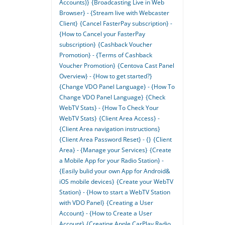
Accounts)}
{Broadcasting Live in Web
Browser} - {Stream live with Webcaster
Client}
{Cancel FasterPay subscription} -
{How to Cancel your FasterPay
subscription}
{Cashback Voucher
Promotion} - {Terms of Cashback
Voucher Promotion}
{Centova Cast Panel
Overview} - {How to get started?}
{Change VDO Panel Language} - {How To
Change VDO Panel Language}
{Check
WebTV Stats} - {How To Check Your
WebTV Stats}
{Client Area Access} -
{Client Area navigation instructions}
{Client Area Password Reset} - {}
{Client
Area} - {Manage your Services}
{Create
a Mobile App for your Radio Station} -
{Easily bulid your own App for Android&
iOS mobile devices}
{Create your WebTV
Station} - {How to start a WebTV Station
with VDO Panel}
{Creating a User
Account} - {How to Create a User
Account}
{Creating Apple CarPlay Radio