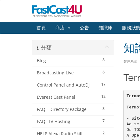
首頁
商店
公告
知識庫
服務狀
知
分類
8
Blog
客戶系統
6
Broadcasting Live
Ter
17
Control Panel and AutoDJ
Termo
12
Everest Cast Panel
Termo
3
FAQ - Directory Package
- Sit
7
FAQ- TV Hosting
Ao se
Os TO
2
HELP Alexa Radio Skill
A Ope