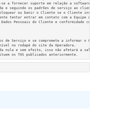
-se a fornecer suporte em relação a software, produtos e
da e seguindo os padrões de serviço ao cliente geralment
bloquear ou banir o Cliente se o Cliente insultar os memb
ente tentar entrar em contato com a Equipe de Suporte em
 Dados Pessoais do Cliente e conformidade com o GDPR (UE
os de Serviço e se compromete a informar o Cliente sobre
ível no rodapé do site da Operadora.

da nula e sem efeito, isso não afetará a validade de tod
ituem os TOS publicados anteriormente.