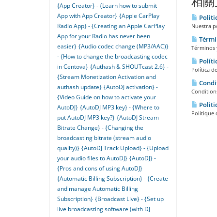
相關
{App Creator} - {Learn how to submit
App with App Creator}
{Apple CarPlay
Politi
Radio App} - {Creating an Apple CarPlay
Nuestra po
App for your Radio has never been
Términ
easier}
{Audio codec change (MP3/AAC)}
Términos y
- {How to change the broadcasting codec
Políti
in Centova}
{Authash & SHOUTcast 2.6} -
Política d
{Stream Monetization Activation and
Condit
authash update}
{AutoDJ activation} -
Conditions
{Video Guide on how to activate your
Politi
AutoDJ}
{AutoDJ MP3 key} - {Where to
Politique 
put AutoDJ MP3 key?}
{AutoDJ Stream
Bitrate Change} - {Changing the
broadcasting bitrate (stream audio
quality)}
{AutoDJ Track Upload} - {Upload
your audio files to AutoDJ}
{AutoDJ} -
{Pros and cons of using AutoDJ}
{Automatic Billing Subscription} - {Create
and manage Automatic Billing
Subscription}
{Broadcast Live} - {Set up
live broadcasting software (with DJ