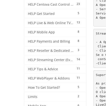
- Cli
23
HELP Centova Cast Control Panel
A Ope
- Ser
5
Servi
HELP Get Started
A Ope
13
HELP Live & Web Online TV Streaming
8
HELP Mobile App
Strea
8
HELP Payments and Billing
- A O
 Clie
3
HELP Reseller & Dedicated Machines
- Cli
Se o 
 cont
14
HELP Streaming Center (EverestCast) Control Panel
-Clie
11
HELP Tips & Advice
Supor
11
HELP WebPlayer & Addons
As pr
5
How To Get Started?
- Ope
O cli
2
A Ope
Limits
- Ope
LiveC
6