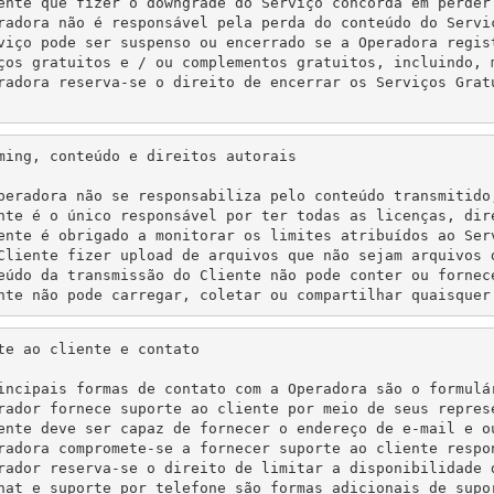
ente que fizer o downgrade do Serviço concorda em perder
radora não é responsável pela perda do conteúdo do Servi
viço pode ser suspenso ou encerrado se a Operadora regis
ços gratuitos e / ou complementos gratuitos, incluindo, 
radora reserva-se o direito de encerrar os Serviços Grat
ming, conteúdo e direitos autorais

peradora não se responsabiliza pelo conteúdo transmitido
nte é o único responsável por ter todas as licenças, dir
ente é obrigado a monitorar os limites atribuídos ao Ser
Cliente fizer upload de arquivos que não sejam arquivos 
eúdo da transmissão do Cliente não pode conter ou fornece
nte não pode carregar, coletar ou compartilhar quaisquer
te ao cliente e contato

incipais formas de contato com a Operadora são o formulá
rador fornece suporte ao cliente por meio de seus repres
ente deve ser capaz de fornecer o endereço de e-mail e o
radora compromete-se a fornecer suporte ao cliente respo
rador reserva-se o direito de limitar a disponibilidade 
hat e suporte por telefone são formas adicionais de supo