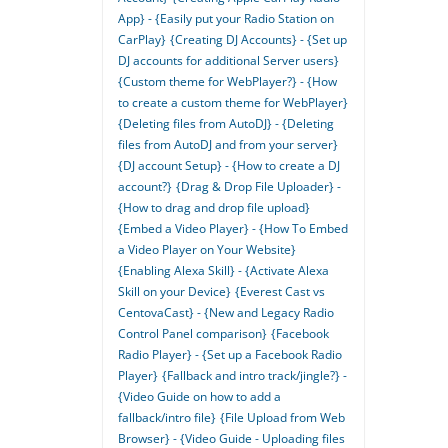
App} - {Easily put your Radio Station on
CarPlay}
{Creating DJ Accounts} - {Set up
DJ accounts for additional Server users}
{Custom theme for WebPlayer?} - {How
to create a custom theme for WebPlayer}
{Deleting files from AutoDJ} - {Deleting
files from AutoDJ and from your server}
{DJ account Setup} - {How to create a DJ
account?}
{Drag & Drop File Uploader} -
{How to drag and drop file upload}
{Embed a Video Player} - {How To Embed
a Video Player on Your Website}
{Enabling Alexa Skill} - {Activate Alexa
Skill on your Device}
{Everest Cast vs
CentovaCast} - {New and Legacy Radio
Control Panel comparison}
{Facebook
Radio Player} - {Set up a Facebook Radio
Player}
{Fallback and intro track/jingle?} -
{Video Guide on how to add a
fallback/intro file}
{File Upload from Web
Browser} - {Video Guide - Uploading files