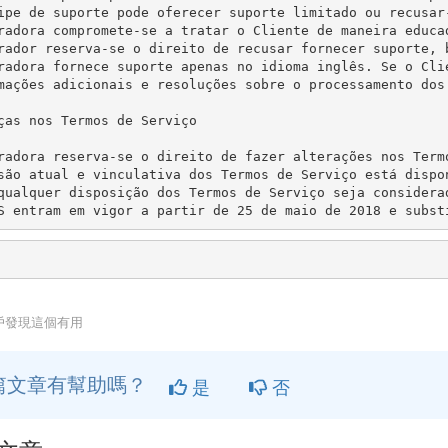
ipe de suporte pode oferecer suporte limitado ou recusar
radora compromete-se a tratar o Cliente de maneira educa
rador reserva-se o direito de recusar fornecer suporte, 
radora fornece suporte apenas no idioma inglês. Se o Cli
mações adicionais e resoluções sobre o processamento dos
ças nos Termos de Serviço

radora reserva-se o direito de fazer alterações nos Term
são atual e vinculativa dos Termos de Serviço está dispon
qualquer disposição dos Termos de Serviço seja considera
S entram em vigor a partir de 25 de maio de 2018 e subst
用戶發現這個有用
篇文章有幫助嗎？
是
否