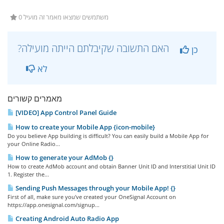
0 משתמשים שמצאו מאמר זה מועיל
?האם התשובה שקיבלתם הייתה מועילה
כן
לא
מאמרים קשורים
[VIDEO] App Control Panel Guide
How to create your Mobile App {icon-mobile}
Do you believe App building is difficult? You can easily build a Mobile App for
your Online Radio...
How to generate your AdMob {}
How to create AdMob account and obtain Banner Unit ID and Interstitial Unit ID
1. Register the...
Sending Push Messages through your Mobile App! {}
First of all, make sure you've created your OneSignal Account on
https://app.onesignal.com/signup...
Creating Android Auto Radio App