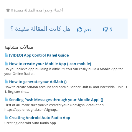
0 أعضاء وجدوا هذه المقالة مفيدة
هل كانت المقالة مفيدة ؟
لا
نعم
مقالات مشابهة
[VIDEO] App Control Panel Guide
How to create your Mobile App {icon-mobile}
Do you believe App building is difficult? You can easily build a Mobile App for
your Online Radio...
How to generate your AdMob {}
How to create AdMob account and obtain Banner Unit ID and Interstitial Unit ID
1. Register the...
Sending Push Messages through your Mobile App! {}
First of all, make sure you've created your OneSignal Account on
https://app.onesignal.com/signup...
Creating Android Auto Radio App
Creating Android Auto Radio App