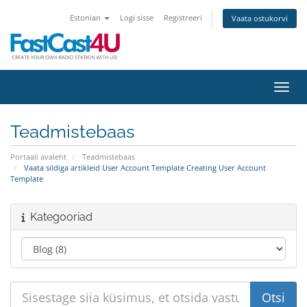
Estonian
Logi sisse
Registreeri
Vaata ostukorvi
Lülit
Teadmistebaas
Portaali avaleht
Teadmistebaas
Vaata sildiga artikleid User Account Template Creating User Account
Template
Kategooriad