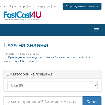
an
Најава на профил
Креирај профил
Потрошувачка кошничка
Вклу
База на знаења
Почетна
База на знаења
Преглед на тагирани дописи Service Cancelation How to submit a
service cancellation request
Категории на прашања