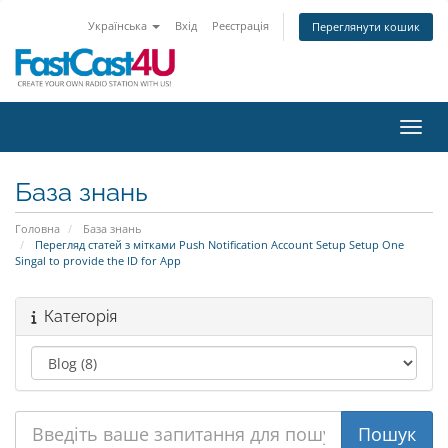
Українська
Вхід
Реєстрація
Переглянути кошик
Пере
База знань
Головна
База знань
Перегляд статей з мітками Push Notification Account Setup Setup One
Singal to provide the ID for App
Категорія