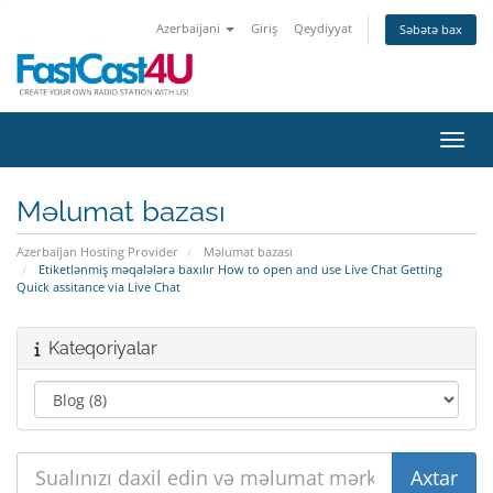
Azerbaijani
Giriş
Qeydiyyat
Səbətə bax
Naviq
Məlumat bazası
Azerbaijan Hosting Provider
Məlumat bazası
Etiketlənmiş məqalələrə baxılır How to open and use Live Chat Getting
Quick assitance via Live Chat
Kateqoriyalar