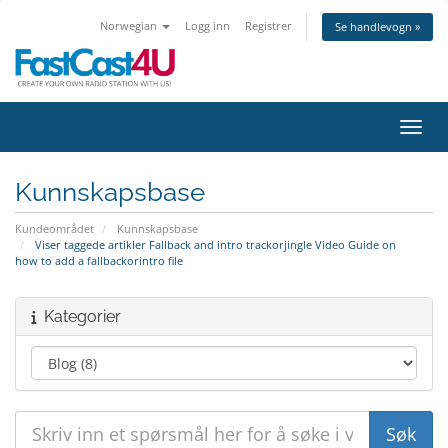
Norwegian
Logg inn
Registrer
Se handlevogn »
Bytt 
Kunnskapsbase
Kundeområdet
Kunnskapsbase
Viser taggede artikler Fallback and intro trackorjingle Video Guide on
how to add a fallbackorintro file
Kategorier