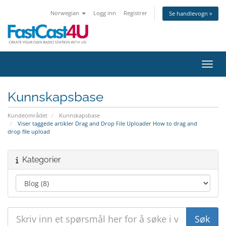
Norwegian
Logg inn
Registrer
Se handlevogn »
Bytt 
Kunnskapsbase
Kundeområdet
Kunnskapsbase
Viser taggede artikler Drag and Drop File Uploader How to drag and
drop file upload
Kategorier