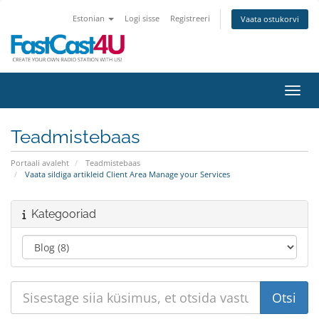
Estonian
Logi sisse
Registreeri
Vaata ostukorvi
Lülit
Teadmistebaas
Portaali avaleht
Teadmistebaas
Vaata sildiga artikleid Client Area Manage your Services
Kategooriad