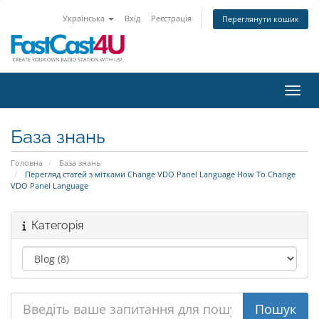
Українська
Вхід
Реєстрація
Переглянути кошик
Пере
База знань
Головна
База знань
Перегляд статей з мітками Change VDO Panel Language How To Change
VDO Panel Language
Категорія