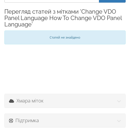
Перегляд статей з мітками 'Change VDO
Panel Language How To Change VDO Panel
Language'
Статей не знайдено
Хмара міток
Підтримка