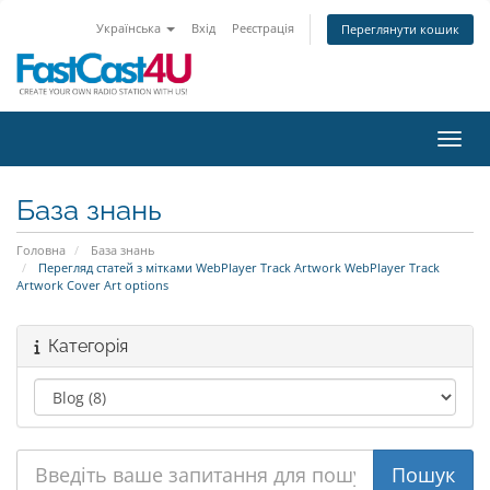
Українська
Вхід
Реєстрація
Переглянути кошик
Пере
База знань
Головна
База знань
Перегляд статей з мітками WebPlayer Track Artwork WebPlayer Track
Artwork Cover Art options
Категорія