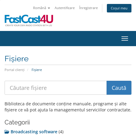
Română
Autentificare
Înregistrare
Coșul meu
Navig
Fișiere
Portal clienți
Fișiere
Biblioteca de documente conține manuale, programe și alte
fișiere ce vă pot ajuta la managementul serviciilor contractate.
Categorii
Broadcasting software
(4)