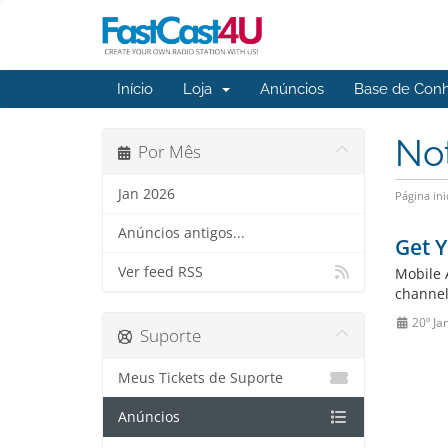
Início
Loja
Anúncios
Base de Con
No
Por Mês
Jan 2026
Página ini
Anúncios antigos...
Get Y
Ver feed RSS
Mobile 
channel
20º Ja
Suporte
Meus Tickets de Suporte
Anúncios