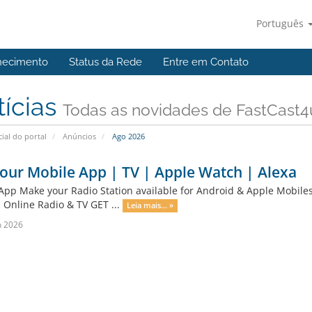
Português
hecimento
Status da Rede
Entre em Contato
tícias
Todas as novidades de FastCast4
cial do portal
Anúncios
Ago 2026
our Mobile App | TV | Apple Watch | Alexa
App Make your Radio Station available for Android & Apple Mobile
 Online Radio & TV GET ...
Leia mais... »
n 2026