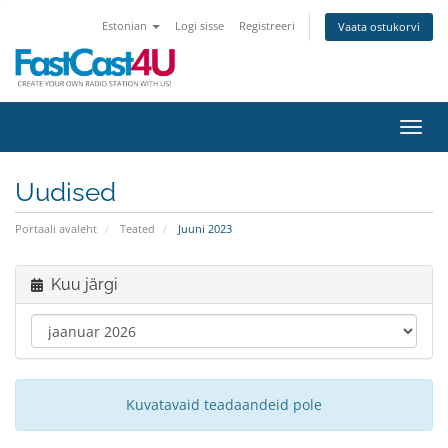
Estonian
Logi sisse
Registreeri
Vaata ostukorvi
Lülit
Uudised
Portaali avaleht
Teated
Juuni 2023
Kuu järgi
Kuvatavaid teadaandeid pole