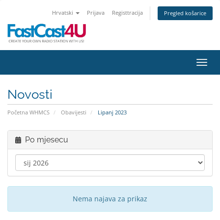
Hrvatski
Prijava
Registtracija
Pregled košarice
Preba
Novosti
Početna WHMCS
Obavijesti
Lipanj 2023
Po mjesecu
Nema najava za prikaz