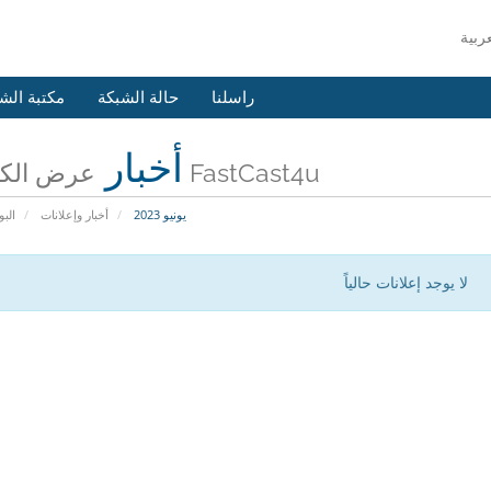
راسلنا
حالة الشبكة
مكتبة الش
أخبار
عرض الكل من FastCast4u
يونيو 2023
أخبار وإعلانات
البو
لا يوجد إعلانات حالياً